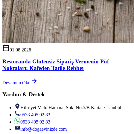
01.08.2026
Restoranda Glutensiz Sipariş Vermenin Püf
Noktaları: Kafeden Tatile Rehber
Devamını Oku
Yardım & Destek
Hürriyet Mah. Hamarat Sok. No:5/B Kartal / İstanbul
0533 405 02 83
0533 405 02 83
info@dogaevinizde.com