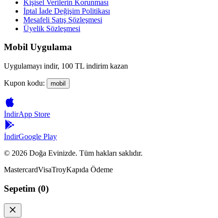
Kişisel Verilerin Korunması
İptal İade Değişim Politikası
Mesafeli Satış Sözleşmesi
Üyelik Sözleşmesi
Mobil Uygulama
Uygulamayı indir, 100 TL indirim kazan
Kupon kodu:
mobil
İndir
App Store
İndir
Google Play
©
2026
Doğa Evinizde. Tüm hakları saklıdır.
Mastercard
Visa
Troy
Kapıda Ödeme
Sepetim (
0
)