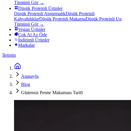
Tümünü Gör →
Düşük Proteinli Ürünler
Düşük Proteinli Atıştırmalık
Düşük Proteinli
Kahvaltılıklar
Düşük Proteinli Makarna
Düşük Proteinli Un
Tümünü Gör →
Vegan Ürünler
Çok Al Az Öde
İndirimli Ürünler
Markalar
İletişim
Anasayfa
Blog
Glutensiz Penne Makarnası Tarifi