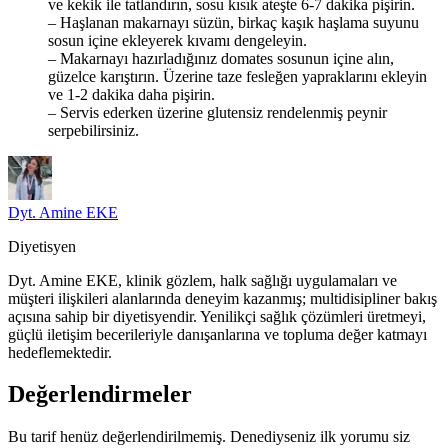
ve kekik ile tatlandırın, sosu kısık ateşte 6-7 dakika pişirin.
– Haşlanan makarnayı süzün, birkaç kaşık haşlama suyunu
sosun içine ekleyerek kıvamı dengeleyin.
– Makarnayı hazırladığınız domates sosunun içine alın,
güzelce karıştırın. Üzerine taze fesleğen yapraklarını ekleyin
ve 1-2 dakika daha pişirin.
– Servis ederken üzerine glutensiz rendelenmiş peynir
serpebilirsiniz.
Dyt. Amine EKE
Diyetisyen
Dyt. Amine EKE, klinik gözlem, halk sağlığı uygulamaları ve
müşteri ilişkileri alanlarında deneyim kazanmış; multidisipliner bakış
açısına sahip bir diyetisyendir. Yenilikçi sağlık çözümleri üretmeyi,
güçlü iletişim becerileriyle danışanlarına ve topluma değer katmayı
hedeflemektedir.
Değerlendirmeler
Bu tarif henüz değerlendirilmemiş. Denediyseniz ilk yorumu siz