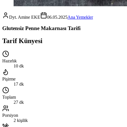
Dyt. Amine EKE
06.05.2025
Ana Yemekler
Glutensiz Penne Makarnası Tarifi
Tarif Künyesi
Hazırlık
10 dk
Pişirme
17 dk
Toplam
27 dk
Porsiyon
2 kişilik