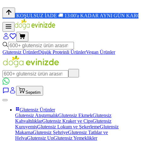
 İADE 🚚 13:00'a KADAR AYNI GÜN KARGO 🎉 1.500 TL Ü
Glutensiz Ürünler
Düşük Proteinli Ürünler
Vegan Ürünler
Sepetim
Glutensiz Ürünler
Glutensiz Atıştırmalık
Glutensiz Ekmek
Glutensiz
Kahvaltılıklar
Glutensiz Kraker ve Cips
Glutensiz
Kuruyemiş
Glutensiz Lokum ve Şekerleme
Glutensiz
Makarna
Glutensiz Şehriye
Glutensiz Tatlılar ve
Helva
Glutensiz Un
Glutensiz Yemeklikler