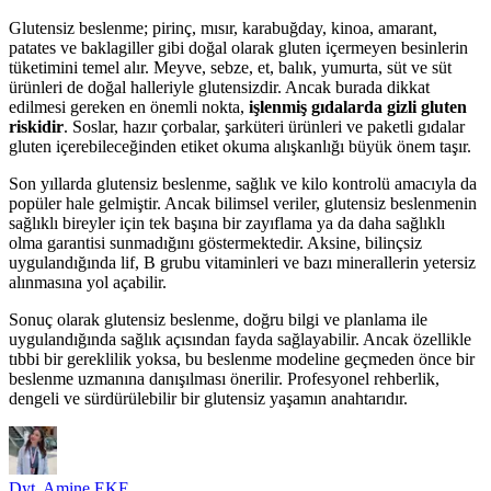
Glutensiz beslenme; pirinç, mısır, karabuğday, kinoa, amarant,
patates ve baklagiller gibi doğal olarak gluten içermeyen besinlerin
tüketimini temel alır. Meyve, sebze, et, balık, yumurta, süt ve süt
ürünleri de doğal halleriyle glutensizdir. Ancak burada dikkat
edilmesi gereken en önemli nokta,
işlenmiş gıdalarda gizli gluten
riskidir
. Soslar, hazır çorbalar, şarküteri ürünleri ve paketli gıdalar
gluten içerebileceğinden etiket okuma alışkanlığı büyük önem taşır.
Son yıllarda glutensiz beslenme, sağlık ve kilo kontrolü amacıyla da
popüler hale gelmiştir. Ancak bilimsel veriler, glutensiz beslenmenin
sağlıklı bireyler için tek başına bir zayıflama ya da daha sağlıklı
olma garantisi sunmadığını göstermektedir. Aksine, bilinçsiz
uygulandığında lif, B grubu vitaminleri ve bazı minerallerin yetersiz
alınmasına yol açabilir.
Sonuç olarak glutensiz beslenme, doğru bilgi ve planlama ile
uygulandığında sağlık açısından fayda sağlayabilir. Ancak özellikle
tıbbi bir gereklilik yoksa, bu beslenme modeline geçmeden önce bir
beslenme uzmanına danışılması önerilir. Profesyonel rehberlik,
dengeli ve sürdürülebilir bir glutensiz yaşamın anahtarıdır.
Dyt. Amine EKE