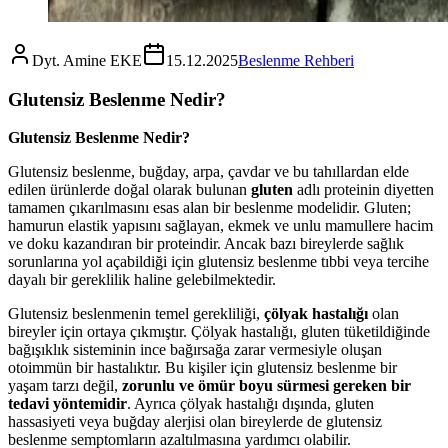
Dyt. Amine EKE
15.12.2025
Beslenme Rehberi
Glutensiz Beslenme Nedir?
Glutensiz Beslenme Nedir?
Glutensiz beslenme, buğday, arpa, çavdar ve bu tahıllardan elde
edilen ürünlerde doğal olarak bulunan
gluten
adlı proteinin diyetten
tamamen çıkarılmasını esas alan bir beslenme modelidir. Gluten;
hamurun elastik yapısını sağlayan, ekmek ve unlu mamullere hacim
ve doku kazandıran bir proteindir. Ancak bazı bireylerde sağlık
sorunlarına yol açabildiği için glutensiz beslenme tıbbi veya tercihe
dayalı bir gereklilik haline gelebilmektedir.
Glutensiz beslenmenin temel gerekliliği,
çölyak hastalığı
olan
bireyler için ortaya çıkmıştır. Çölyak hastalığı, gluten tüketildiğinde
bağışıklık sisteminin ince bağırsağa zarar vermesiyle oluşan
otoimmün bir hastalıktır. Bu kişiler için glutensiz beslenme bir
yaşam tarzı değil,
zorunlu ve ömür boyu sürmesi gereken bir
tedavi yöntemidir
. Ayrıca çölyak hastalığı dışında, gluten
hassasiyeti veya buğday alerjisi olan bireylerde de glutensiz
beslenme semptomların azaltılmasına yardımcı olabilir.