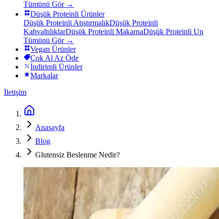
Tümünü Gör →
Düşük Proteinli Ürünler
Düşük Proteinli Atıştırmalık
Düşük Proteinli
Kahvaltılıklar
Düşük Proteinli Makarna
Düşük Proteinli Un
Tümünü Gör →
Vegan Ürünler
Çok Al Az Öde
İndirimli Ürünler
Markalar
İletişim
Anasayfa
Blog
Glutensiz Beslenme Nedir?