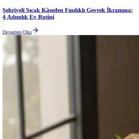
Şehriyeli Sıcak Kâseden Fındıklı Gevrek İkramına:
4 Adımlık Ev Rutini
Devamını Oku