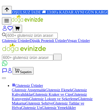
ADE 🚚 13:00'a KADAR AYNI GÜN KARGO 🎉 1.500 TL ÜZE
Glutensiz Ürünler
Düşük Proteinli Ürünler
Vegan Ürünler
Sepetim
Glutensiz Ürünler
Glutensiz Atıştırmalık
Glutensiz Ekmek
Glutensiz
Kahvaltılıklar
Glutensiz Kraker ve Cips
Glutensiz
Kuruyemiş
Glutensiz Lokum ve Şekerleme
Glutensiz
Makarna
Glutensiz Şehriye
Glutensiz Tatlılar ve
Helva
Glutensiz Un
Glutensiz Yemeklikler